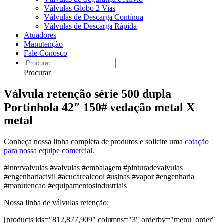
Válvulas Globo 2 Vias
Válvulas de Descarga Contínua
Válvulas de Descarga Rápida
Atuadores
Manutenção
Fale Conosco
Procurar
Válvula retenção série 500 dupla
Portinhola 42″ 150# vedação metal X
metal
Conheça nossa linha completa de produtos e solicite uma
cotação
para nossa equipe comercial.
#intervalvulas #valvulas #embalagem #pinturadevalvulas
#engenhariacivil #acucarealcool #usinas #vapor #engenharia
#manutencao #equipamentosindustriais
Nossa linha de válvulas retenção:
[products ids="812,877,909" columns="3" orderby="menu_order"