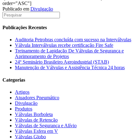
order="ASC"]
Publicado em
Divulgação
Publicações Recentes
Auditoria Petrobras concluída com sucesso na Interválvulas
Válvula Interválvulas recebe certificação Fire Safe
Treinamento de Lapidação De Válvulas de Segurança e
Aprimoramento de Projetos
24º Seminário Brasileiro Agroindustrial (STAB)
Manutenção de Válvulas e Assistência Técnica 24 horas
Categorias
Artigos
Atuadores Pneumático
Divulgação
Produtos
Válvulas Borboleta
Válvulas de Retenção
Válvulas de Segurança e Alívio
Válvulas Esfera em V
Válvulas Globo