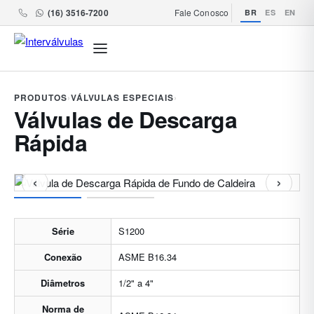
(16) 3516-7200
Fale Conosco
BR
ES
EN
PRODUTOS
›
VÁLVULAS ESPECIAIS
›
Válvulas de Descarga
Rápida
‹
›
Série
S1200
Conexão
ASME B16.34
Diâmetros
1/2" a 4"
Norma de