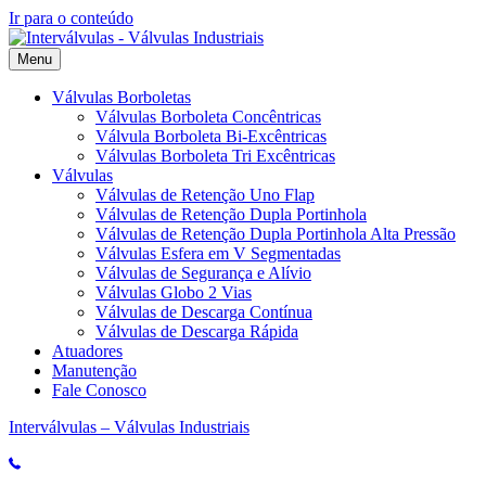
Ir para o conteúdo
Menu
Válvulas Borboletas
Válvulas Borboleta Concêntricas
Válvula Borboleta Bi-Excêntricas
Válvulas Borboleta Tri Excêntricas
Válvulas
Válvulas de Retenção Uno Flap
Válvulas de Retenção Dupla Portinhola
Válvulas de Retenção Dupla Portinhola Alta Pressão
Válvulas Esfera em V Segmentadas
Válvulas de Segurança e Alívio
Válvulas Globo 2 Vias
Válvulas de Descarga Contínua
Válvulas de Descarga Rápida
Atuadores
Manutenção
Fale Conosco
Interválvulas – Válvulas Industriais