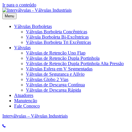
Ir para o conteúdo
Menu
Válvulas Borboletas
Válvulas Borboleta Concêntricas
Válvula Borboleta Bi-Excêntricas
Válvulas Borboleta Tri Excêntricas
Válvulas
Válvulas de Retenção Uno Flap
Válvulas de Retenção Dupla Portinhola
Válvulas de Retenção Dupla Portinhola Alta Pressão
Válvulas Esfera em V Segmentadas
Válvulas de Segurança e Alívio
Válvulas Globo 2 Vias
Válvulas de Descarga Contínua
Válvulas de Descarga Rápida
Atuadores
Manutenção
Fale Conosco
Interválvulas – Válvulas Industriais