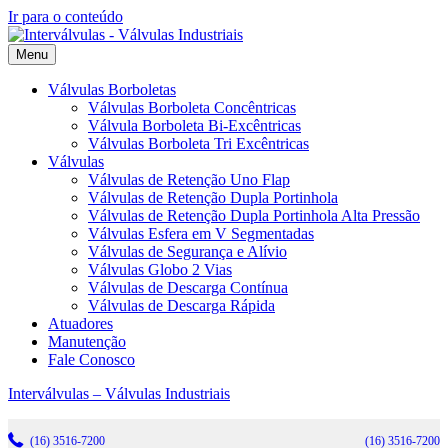
Ir para o conteúdo
Menu
Válvulas Borboletas
Válvulas Borboleta Concêntricas
Válvula Borboleta Bi-Excêntricas
Válvulas Borboleta Tri Excêntricas
Válvulas
Válvulas de Retenção Uno Flap
Válvulas de Retenção Dupla Portinhola
Válvulas de Retenção Dupla Portinhola Alta Pressão
Válvulas Esfera em V Segmentadas
Válvulas de Segurança e Alívio
Válvulas Globo 2 Vias
Válvulas de Descarga Contínua
Válvulas de Descarga Rápida
Atuadores
Manutenção
Fale Conosco
Interválvulas – Válvulas Industriais
(16) 3516-7200
(16) 3516-7200