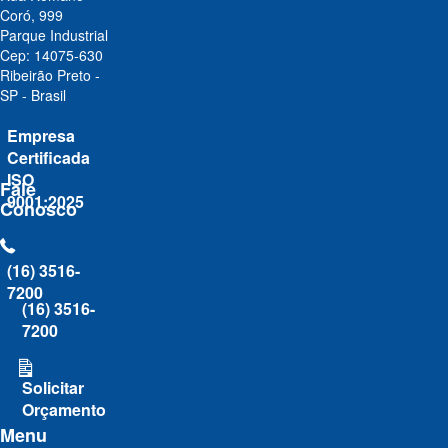
Coró, 999
Parque Industrial
Cep: 14075-630
Ribeirão Preto -
SP - Brasil
Empresa
Certificada
ISO
Fale
9001:2025
Conosco
(16) 3516-
7200
(16) 3516-
7200
Solicitar
Orçamento
Menu