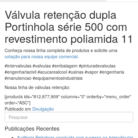
Válvula retenção dupla
Portinhola série 500 com
revestimento poliamida 11
Conheça nossa linha completa de produtos e solicite uma
cotação para nossa equipe comercial.
#intervalvulas #valvulas #embalagem #pinturadevalvulas
#engenhariacivil #acucarealcool #usinas #vapor #engenharia
#manutencao #equipamentosindustriais
Nossa linha de válvulas retenção:
[products ids="812,877,909" columns="3" orderby="menu_order"
order="ASC"]
Publicado em
Divulgação
Publicações Recentes
Auditoria Petrobras concluída com sucesso na Interválvulas