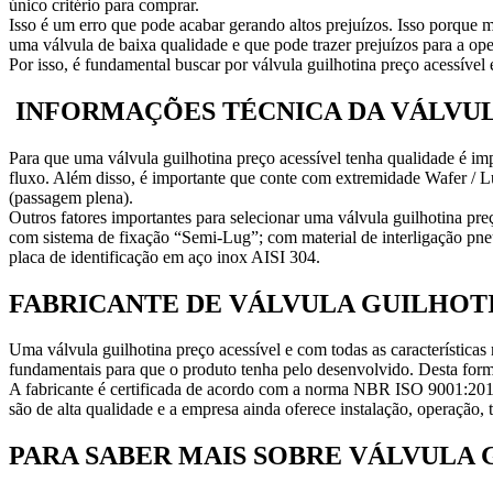
único critério para comprar.
Isso é um erro que pode acabar gerando altos prejuízos. Isso porque
uma válvula de baixa qualidade e que pode trazer prejuízos para a op
Por isso, é fundamental buscar por válvula guilhotina preço acessível
INFORMAÇÕES TÉCNICA DA VÁLVUL
Para que uma válvula guilhotina preço acessível tenha qualidade é i
fluxo. Além disso, é importante que conte com extremidade Wafer / Lu
(passagem plena).
Outros fatores importantes para selecionar uma válvula guilhotina pr
com sistema de fixação “Semi-Lug”; com material de interligação pne
placa de identificação em aço inox AISI 304.
FABRICANTE DE VÁLVULA GUILHOT
Uma válvula guilhotina preço acessível e com todas as característica
fundamentais para que o produto tenha pelo desenvolvido. Desta fo
A fabricante é certificada de acordo com a norma NBR ISO 9001:2015
são de alta qualidade e a empresa ainda oferece instalação, operação, 
PARA SABER MAIS SOBRE VÁLVULA