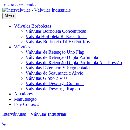
Ir para o conteúdo
Menu
Válvulas Borboletas
Válvulas Borboleta Concêntricas
Válvula Borboleta Bi-Excêntricas
Válvulas Borboleta Tri Excêntricas
Válvulas
Válvulas de Retenção Uno Flap
Válvulas de Retenção Dupla Portinhola
Válvulas de Retenção Dupla Portinhola Alta Pressão
Válvulas Esfera em V Segmentadas
Válvulas de Segurança e Alívio
Válvulas Globo 2 Vias
Válvulas de Descarga Contínua
Válvulas de Descarga Rápida
Atuadores
Manutenção
Fale Conosco
Interválvulas – Válvulas Industriais