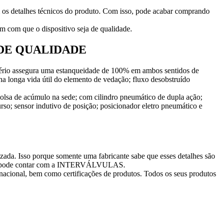
m os detalhes técnicos do produto. Com isso, pode acabar comprando
em com que o dispositivo seja de qualidade.
DE QUALIDADE
ritério assegura uma estanqueidade de 100% em ambos sentidos de
ha longa vida útil do elemento de vedação; fluxo desobstruído
 bolsa de acúmulo na sede; com cilindro pneumático de dupla ação;
o; sensor indutivo de posição; posicionador eletro pneumático e
izada. Isso porque somente uma fabricante sabe que esses detalhes são
idade pode contar com a INTERVÁLVULAS.
acional, bem como certificações de produtos. Todos os seus produtos