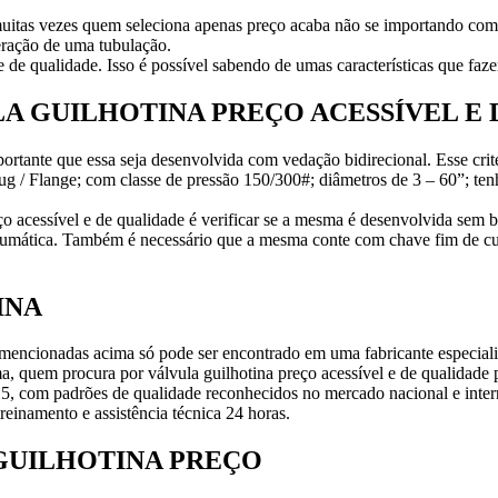
 muitas vezes quem seleciona apenas preço acaba não se importando co
eração de uma tubulação.
 e de qualidade. Isso é possível sabendo de umas características que faz
A GUILHOTINA PREÇO ACESSÍVEL E 
mportante que essa seja desenvolvida com vedação bidirecional. Esse c
g / Flange; com classe de pressão 150/300#; diâmetros de 3 – 60”; ten
eço acessível e de qualidade é verificar se a mesma é desenvolvida sem
umática. Também é necessário que a mesma conte com chave fim de curs
INA
s mencionadas acima só pode ser encontrado em uma fabricante especial
rma, quem procura por válvula guilhotina preço acessível e de qual
, com padrões de qualidade reconhecidos no mercado nacional e intern
treinamento e assistência técnica 24 horas.
 GUILHOTINA PREÇO