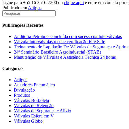
Ligue para +55 16 3516-7200 ou
clique aqui
e entre em contato por e
Publicado em
Artigos
Publicações Recentes
Auditoria Petrobras concluída com sucesso na Interválvulas
Válvula Interválvulas recebe certificação Fire Safe
Treinamento de Lapidação De Válvulas de Segurança e Aprimo
24º Seminário Brasileiro Agroindustrial (STAB)
Manutenção de Válvulas e Assistência Técnica 24 horas
Categorias
Artigos
Atuadores Pneumático
Divulgação
Produtos
Válvulas Borboleta
Válvulas de Retenção
Válvulas de Segurança e Alívio
Válvulas Esfera em V
Válvulas Globo