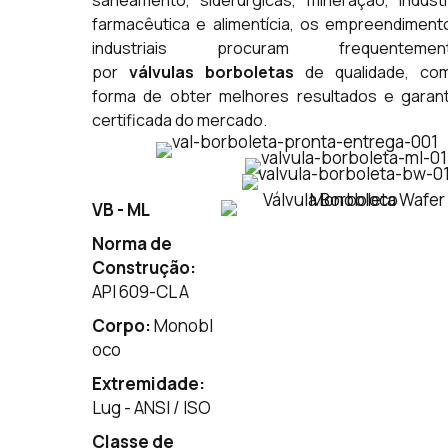
saneamento, siderúrgicas, mineração, indústr
farmacêutica e alimentícia, os empreendiment
industriais procuram frequentemen
por
válvulas borboletas
de qualidade, co
forma de obter melhores resultados e garant
certificada do mercado.
VB - ML
Norma de
Construção:
API 609-CL A
Corpo:
Monobl
oco
Extremidade:
Lug - ANSI / ISO
Classe de