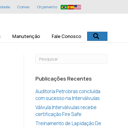
idade
Comex
Orçamento
Procurar
s
Manutenção
Fale Conosco
Publicações Recentes
Auditoria Petrobras concluída
com sucesso na Interválvulas
Válvula Interválvulas recebe
certificação Fire Safe
Treinamento de Lapidação De