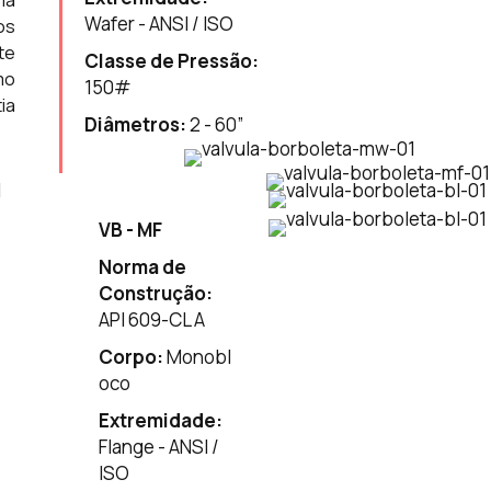
ia
Wafer - ANSI / ISO
os
te
Classe de Pressão:
mo
150
#
ia
Diâmetros:
2 - 60”
VB - MF
Norma de
Construção:
API 609-CL A
Corpo:
Monobl
oco
Extremidade:
Flange - ANSI /
ISO