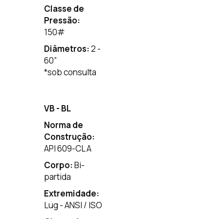
Classe de
Pressão:
150
#
Diâmetros:
2 -
60”
*sob consulta
VB - BL
Norma de
Construção:
API 609-CL A
Corpo:
Bi-
partida
Extremidade:
Lug - ANSI / ISO