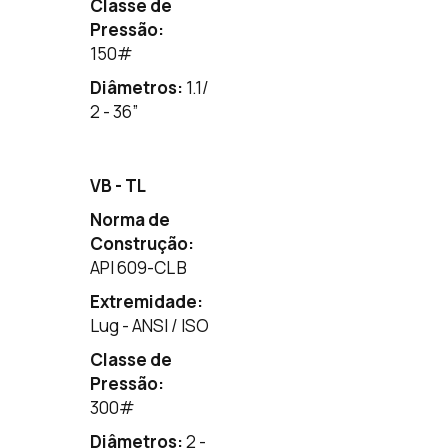
Classe de
Pressão:
150
#
Diâmetros:
1.1/
2 - 36”
VB - TL
Norma de
Construção:
API 609-CL B
Extremidade:
Lug - ANSI / ISO
Classe de
Pressão:
300
#
Diâmetros:
2 -