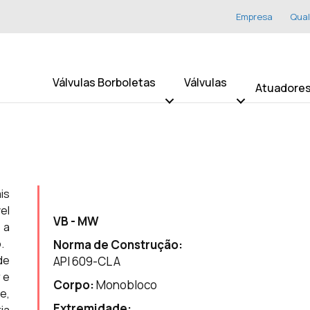
Empresa
Qual
Válvulas Borboletas
Válvulas
Atuadore
is
el
VB - MW
 a
.
Norma de Construção:
de
API 609-CL A
 e
Corpo:
Monobloco
e,
Extremidade: