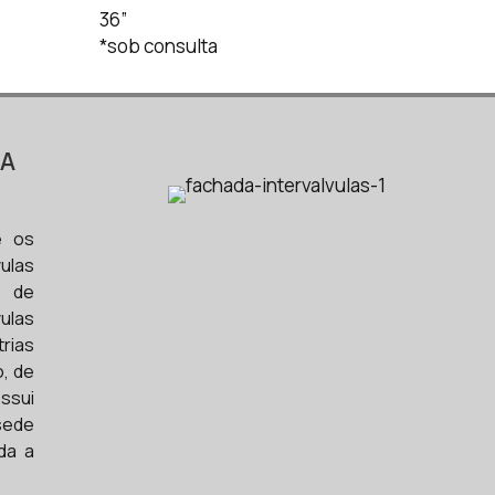
36”
*sob consulta
LA
e os
ulas
o de
ulas
rias
o, de
ssui
sede
da a