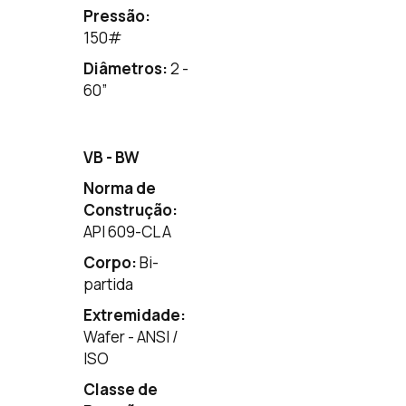
Pressão:
150
#
Diâmetros:
2 -
60”
VB - BW
Norma de
Construção:
API 609-CL A
Corpo:
Bi-
partida
Extremidade:
Wafer - ANSI /
ISO
Classe de