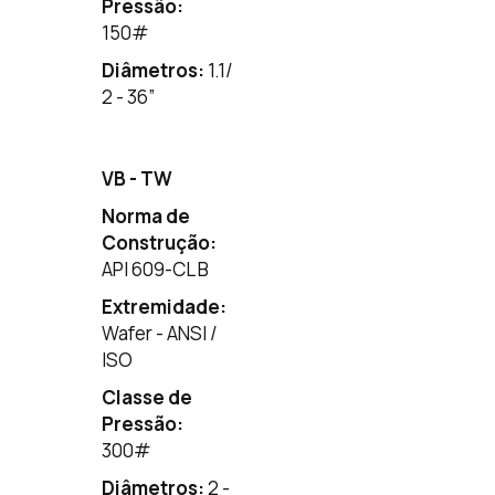
Pressão:
150
#
Diâmetros:
1.1/
2 - 36”
VB - TW
Norma de
Construção:
API 609-CL B
Extremidade:
Wafer - ANSI /
ISO
Classe de
Pressão:
300
#
Diâmetros:
2 -