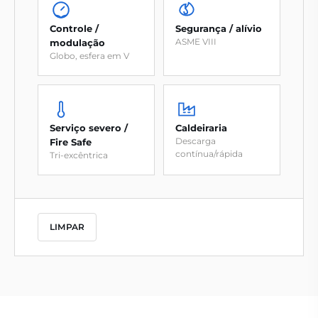
Controle /
Segurança / alívio
ASME VIII
modulação
Globo, esfera em V
Serviço severo /
Caldeiraria
Descarga
Fire Safe
contínua/rápida
Tri-excêntrica
LIMPAR