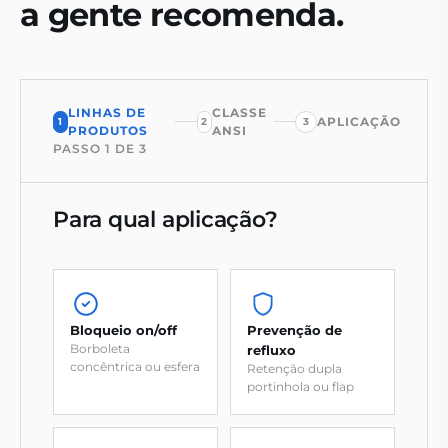
a gente recomenda.
LINHAS DE
CLASSE
APLICAÇÃO
1
2
3
PRODUTOS
ANSI
PASSO
1
DE
3
Para qual aplicação?
Bloqueio on/off
Prevenção de
Borboleta
refluxo
concêntrica ou esfera
Retenção dupla
portinhola ou flap