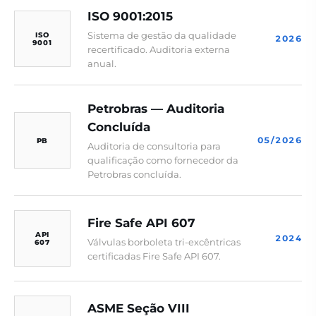
ISO 9001:2015
Sistema de gestão da qualidade
ISO
2026
9001
recertificado. Auditoria externa
anual.
Petrobras — Auditoria
Concluída
05/2026
PB
Auditoria de consultoria para
qualificação como fornecedor da
Petrobras concluída.
Fire Safe API 607
API
2024
Válvulas borboleta tri-excêntricas
607
certificadas Fire Safe API 607.
ASME Seção VIII