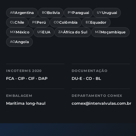
Argentina
Bolívia
Paraguai
Uruguai
AR
BO
PY
UY
Chile
Perú
Colômbia
Equador
CL
PE
CO
EC
México
EUA
África do Sul
Moçambique
MX
US
ZA
MZ
Angola
AO
INCOTERMS 2020
DOCUMENTAÇÃO
FCA · CIP · CIF · DAP
DU-E · CO · BL
EMBALAGEM
DEPARTAMENTO COMEX
Marítima long-haul
comex@intervalvulas.com.br