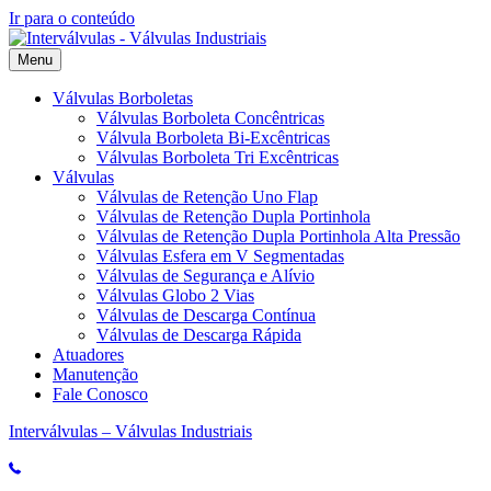
Ir para o conteúdo
Menu
Válvulas Borboletas
Válvulas Borboleta Concêntricas
Válvula Borboleta Bi-Excêntricas
Válvulas Borboleta Tri Excêntricas
Válvulas
Válvulas de Retenção Uno Flap
Válvulas de Retenção Dupla Portinhola
Válvulas de Retenção Dupla Portinhola Alta Pressão
Válvulas Esfera em V Segmentadas
Válvulas de Segurança e Alívio
Válvulas Globo 2 Vias
Válvulas de Descarga Contínua
Válvulas de Descarga Rápida
Atuadores
Manutenção
Fale Conosco
Interválvulas – Válvulas Industriais