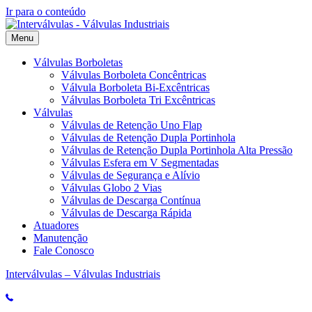
Ir para o conteúdo
Menu
Válvulas Borboletas
Válvulas Borboleta Concêntricas
Válvula Borboleta Bi-Excêntricas
Válvulas Borboleta Tri Excêntricas
Válvulas
Válvulas de Retenção Uno Flap
Válvulas de Retenção Dupla Portinhola
Válvulas de Retenção Dupla Portinhola Alta Pressão
Válvulas Esfera em V Segmentadas
Válvulas de Segurança e Alívio
Válvulas Globo 2 Vias
Válvulas de Descarga Contínua
Válvulas de Descarga Rápida
Atuadores
Manutenção
Fale Conosco
Interválvulas – Válvulas Industriais