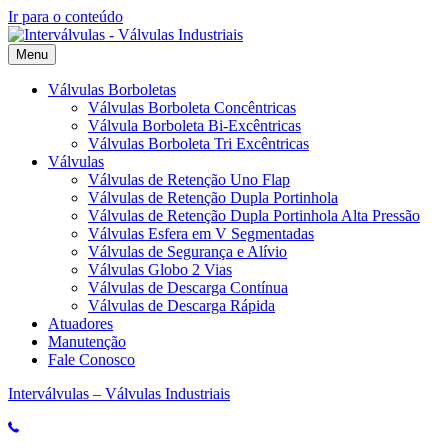
Ir para o conteúdo
Menu
Válvulas Borboletas
Válvulas Borboleta Concêntricas
Válvula Borboleta Bi-Excêntricas
Válvulas Borboleta Tri Excêntricas
Válvulas
Válvulas de Retenção Uno Flap
Válvulas de Retenção Dupla Portinhola
Válvulas de Retenção Dupla Portinhola Alta Pressão
Válvulas Esfera em V Segmentadas
Válvulas de Segurança e Alívio
Válvulas Globo 2 Vias
Válvulas de Descarga Contínua
Válvulas de Descarga Rápida
Atuadores
Manutenção
Fale Conosco
Interválvulas – Válvulas Industriais