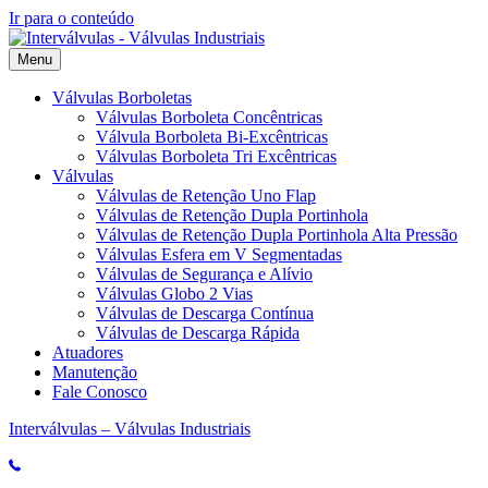
Ir para o conteúdo
Menu
Válvulas Borboletas
Válvulas Borboleta Concêntricas
Válvula Borboleta Bi-Excêntricas
Válvulas Borboleta Tri Excêntricas
Válvulas
Válvulas de Retenção Uno Flap
Válvulas de Retenção Dupla Portinhola
Válvulas de Retenção Dupla Portinhola Alta Pressão
Válvulas Esfera em V Segmentadas
Válvulas de Segurança e Alívio
Válvulas Globo 2 Vias
Válvulas de Descarga Contínua
Válvulas de Descarga Rápida
Atuadores
Manutenção
Fale Conosco
Interválvulas – Válvulas Industriais