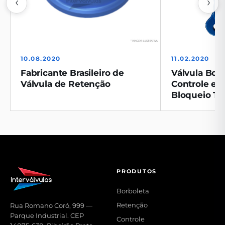
‹
›
10.08.2020
11.02.2020
Fabricante Brasileiro de
Válvula Bor
Válvula de Retenção
Controle e V
Bloqueio Tri
PRODUTOS
Borboleta
Retenção
Rua Romano Coró, 999 —
Parque Industrial. CEP
Controle