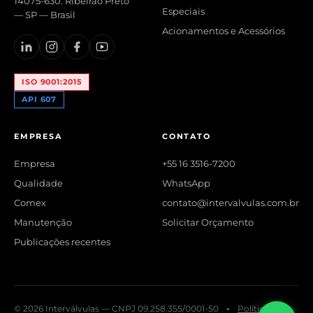
14075-630. Ribeirão Preto
Especiais
— SP — Brasil
Acionamentos e Acessórios
ISO 9001:2015
API 607
EMPRESA
CONTATO
Empresa
+55 16 3516-7200
Qualidade
WhatsApp
Comex
contato@intervalvulas.com.br
Manutenção
Solicitar Orçamento
Publicações recentes
© 2026 Interválvulas — CNPJ 09.258.355/0001-50
Política de