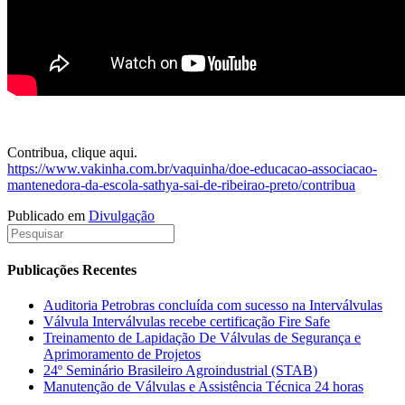
Contribua, clique aqui.
https://www.vakinha.com.br/vaquinha/doe-educacao-associacao-
mantenedora-da-escola-sathya-sai-de-ribeirao-preto/contribua
Publicado em
Divulgação
Publicações Recentes
Auditoria Petrobras concluída com sucesso na Interválvulas
Válvula Interválvulas recebe certificação Fire Safe
Treinamento de Lapidação De Válvulas de Segurança e
Aprimoramento de Projetos
24º Seminário Brasileiro Agroindustrial (STAB)
Manutenção de Válvulas e Assistência Técnica 24 horas