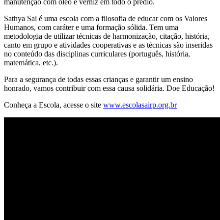
manutenção com óleo e verniz em todo o prédio.
Sathya Sai é uma escola com a filosofia de educar com os Valores
Humanos, com caráter e uma formação sólida. Tem uma
metodologia de utilizar técnicas de harmonização, citação, história,
canto em grupo e atividades cooperativas e as técnicas são inseridas
no conteúdo das disciplinas curriculares (português, história,
matemática, etc.).
Para a segurança de todas essas crianças e garantir um ensino
honrado, vamos contribuir com essa causa solidária. Doe Educação!
Conheça a Escola, acesse o site
www.escolasairp.org.br