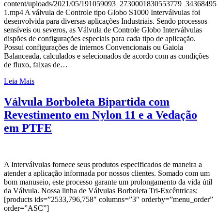
content/uploads/2021/05/191059093_2730001830553779_3436849
1.mp4 A válvula de Controle tipo Globo S1000 Interválvulas foi
desenvolvida para diversas aplicações Industriais. Sendo processos
sensíveis ou severos, as Válvula de Controle Globo Interválvulas
dispões de configurações especiais para cada tipo de aplicação.
Possui configurações de internos Convencionais ou Gaiola
Balanceada, calculados e selecionados de acordo com as condições
de fluxo, faixas de…
Leia Mais
Válvula Borboleta Bipartida com
Revestimento em Nylon 11 e a Vedação
em PTFE
A Interválvulas fornece seus produtos especificados de maneira a
atender a aplicação informada por nossos clientes. Somado com um
bom manuseio, este processo garante um prolongamento da vida útil
da Válvula. Nossa linha de Válvulas Borboleta Tri-Excêntricas:
[products ids=”2533,796,758″ columns=”3″ orderby=”menu_order”
order=”ASC”]