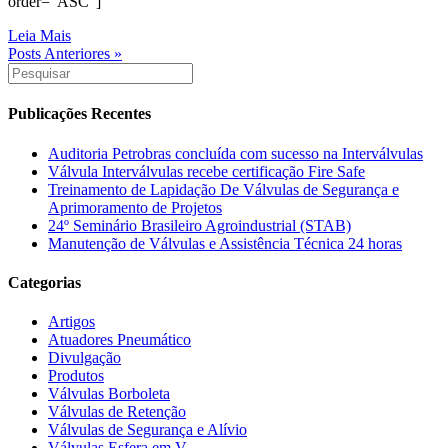
order=”ASC”]
Leia Mais
Posts Anteriores »
Publicações Recentes
Auditoria Petrobras concluída com sucesso na Interválvulas
Válvula Interválvulas recebe certificação Fire Safe
Treinamento de Lapidação De Válvulas de Segurança e
Aprimoramento de Projetos
24º Seminário Brasileiro Agroindustrial (STAB)
Manutenção de Válvulas e Assistência Técnica 24 horas
Categorias
Artigos
Atuadores Pneumático
Divulgação
Produtos
Válvulas Borboleta
Válvulas de Retenção
Válvulas de Segurança e Alívio
Válvulas Esfera em V