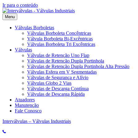
Ir para o conteúdo
Menu
Válvulas Borboletas
Válvulas Borboleta Concêntricas
Válvula Borboleta Bi-Excêntricas
Válvulas Borboleta Tri Excêntricas
Válvulas
Válvulas de Retenção Uno Flap
Válvulas de Retenção Dupla Portinhola
Válvulas de Retenção Dupla Portinhola Alta Pressão
Válvulas Esfera em V Segmentadas
Válvulas de Segurança e Alívio
Válvulas Globo 2 Vias
Válvulas de Descarga Contínua
Válvulas de Descarga Rápida
Atuadores
Manutenção
Fale Conosco
Interválvulas – Válvulas Industriais