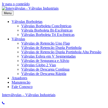
Ir para o conteúdo
Menu
Válvulas Borboletas
Válvulas Borboleta Concêntricas
Válvula Borboleta Bi-Excêntricas
Válvulas Borboleta Tri Excêntricas
Válvulas
Válvulas de Retenção Uno Flap
Válvulas de Retenção Dupla Portinhola
Válvulas de Retenção Dupla Portinhola Alta Pressão
Válvulas Esfera em V Segmentadas
Válvulas de Segurança e Alívio
Válvulas Globo 2 Vias
Válvulas de Descarga Contínua
Válvulas de Descarga Rápida
Atuadores
Manutenção
Fale Conosco
Interválvulas – Válvulas Industriais