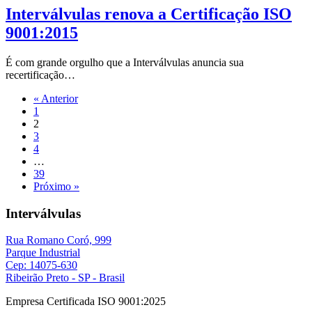
Interválvulas renova a Certificação ISO
9001:2015
É com grande orgulho que a Interválvulas anuncia sua
recertificação…
« Anterior
1
2
3
4
…
39
Próximo »
Interválvulas
Rua Romano Coró, 999
Parque Industrial
Cep: 14075-630
Ribeirão Preto - SP - Brasil
Empresa Certificada ISO 9001:2025