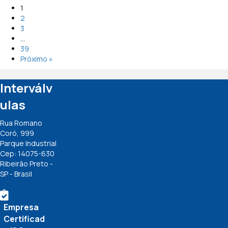
1
2
3
…
39
Próximo »
Interválv
ulas
Rua Romano
Coró, 999
Parque Industrial
Cep: 14075-630
Ribeirão Preto -
SP - Brasil
Empresa
Certificad