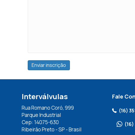
Interválvulas
Fale Co
Rua Romano Coró, 999
(16) 3
Parque Industrial
Cep: 14075-630
(16)
Ribeirão Preto - SP - Brasil