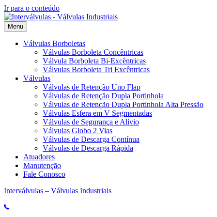
Ir para o conteúdo
Menu
Válvulas Borboletas
Válvulas Borboleta Concêntricas
Válvula Borboleta Bi-Excêntricas
Válvulas Borboleta Tri Excêntricas
Válvulas
Válvulas de Retenção Uno Flap
Válvulas de Retenção Dupla Portinhola
Válvulas de Retenção Dupla Portinhola Alta Pressão
Válvulas Esfera em V Segmentadas
Válvulas de Segurança e Alívio
Válvulas Globo 2 Vias
Válvulas de Descarga Contínua
Válvulas de Descarga Rápida
Atuadores
Manutenção
Fale Conosco
Interválvulas – Válvulas Industriais