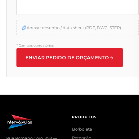
Anexar desenho / data sheet (PDF, DWG, STEP)
*
Campos obrigatórios
ENVIAR PEDIDO DE ORÇAMENTO
PRODUTOS
Borboleta
Retenção
Rua Romano Coró, 999 —