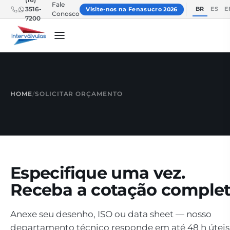
Fale
BR
ES
E
3516-
Visite-nos na Fenasucro 2026
Conosco
7200
HOME
/
SOLICITAR ORÇAMENTO
Especifique uma vez.
Receba a cotação complet
Anexe seu desenho, ISO ou data sheet — nosso
departamento técnico responde em até 48 h úteis