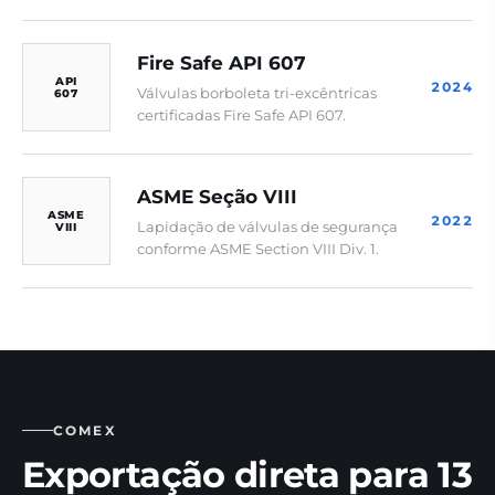
Fire Safe API 607
API
2024
Válvulas borboleta tri-excêntricas
607
certificadas Fire Safe API 607.
ASME Seção VIII
ASME
2022
Lapidação de válvulas de segurança
VIII
conforme ASME Section VIII Div. 1.
COMEX
Exportação direta para 13