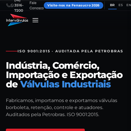
Fale
BR
ES
E
3516-
Visite-nos na Fenasucro 2026
Conosco
7200
ISO 9001:2015 · AUDITADA PELA PETROBRAS
Indústria, Comércio,
Importação e Exportação
de
Válvulas Industriais
Fabricamos, importamos e exportamos válvulas
borboleta, retenção, controle e atuadores.
Auditados pela Petrobras. ISO 9001:2015.