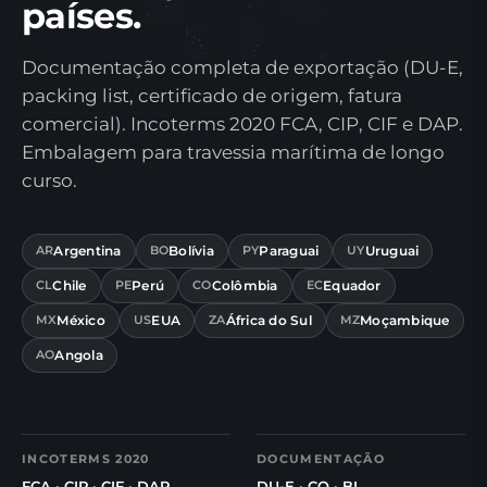
países.
Documentação completa de exportação (DU-E,
packing list, certificado de origem, fatura
comercial). Incoterms 2020 FCA, CIP, CIF e DAP.
Embalagem para travessia marítima de longo
curso.
Argentina
Bolívia
Paraguai
Uruguai
AR
BO
PY
UY
Chile
Perú
Colômbia
Equador
CL
PE
CO
EC
México
EUA
África do Sul
Moçambique
MX
US
ZA
MZ
Angola
AO
INCOTERMS 2020
DOCUMENTAÇÃO
FCA · CIP · CIF · DAP
DU-E · CO · BL