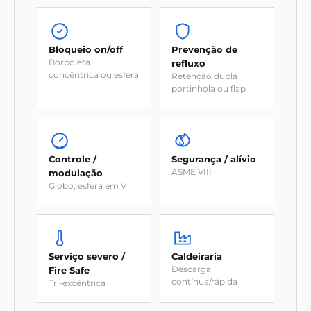
Bloqueio on/off
Prevenção de
Borboleta
refluxo
concêntrica ou esfera
Retenção dupla
portinhola ou flap
Controle /
Segurança / alívio
ASME VIII
modulação
Globo, esfera em V
Serviço severo /
Caldeiraria
Descarga
Fire Safe
contínua/rápida
Tri-excêntrica