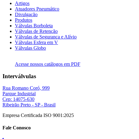
Artigos
Atuadores Pneumático
Divulgação
Produtos
Válvulas Borboleta
Válvulas de Retenção
Válvulas de Segurança e Alívio
Válvulas Esfera em V
Válvulas Globo
Acesse nossos catálogos em PDF
Interválvulas
Rua Romano Coró, 999
Parque Industrial
Cep: 14075-630
Ribeirão Preto - SP - Brasil
Empresa Certificada ISO 9001:2025
Fale Conosco