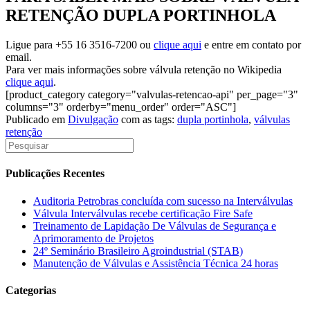
RETENÇÃO DUPLA PORTINHOLA
Ligue para +55 16 3516-7200 ou
clique aqui
e entre em contato por
email.
Para ver mais informações sobre válvula retenção no Wikipedia
clique aqui
.
[product_category category="valvulas-retencao-api" per_page="3"
columns="3" orderby="menu_order" order="ASC"]
Publicado em
Divulgação
com as tags:
dupla portinhola
,
válvulas
retenção
Publicações Recentes
Auditoria Petrobras concluída com sucesso na Interválvulas
Válvula Interválvulas recebe certificação Fire Safe
Treinamento de Lapidação De Válvulas de Segurança e
Aprimoramento de Projetos
24º Seminário Brasileiro Agroindustrial (STAB)
Manutenção de Válvulas e Assistência Técnica 24 horas
Categorias