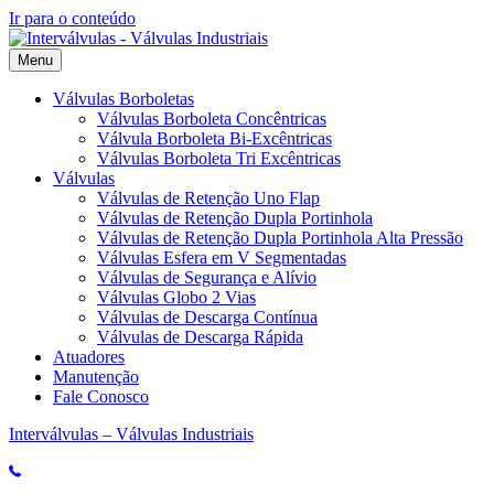
Ir para o conteúdo
Menu
Válvulas Borboletas
Válvulas Borboleta Concêntricas
Válvula Borboleta Bi-Excêntricas
Válvulas Borboleta Tri Excêntricas
Válvulas
Válvulas de Retenção Uno Flap
Válvulas de Retenção Dupla Portinhola
Válvulas de Retenção Dupla Portinhola Alta Pressão
Válvulas Esfera em V Segmentadas
Válvulas de Segurança e Alívio
Válvulas Globo 2 Vias
Válvulas de Descarga Contínua
Válvulas de Descarga Rápida
Atuadores
Manutenção
Fale Conosco
Interválvulas – Válvulas Industriais