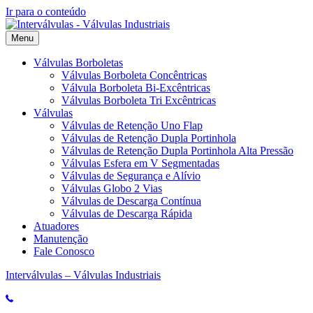
Ir para o conteúdo
Menu
Válvulas Borboletas
Válvulas Borboleta Concêntricas
Válvula Borboleta Bi-Excêntricas
Válvulas Borboleta Tri Excêntricas
Válvulas
Válvulas de Retenção Uno Flap
Válvulas de Retenção Dupla Portinhola
Válvulas de Retenção Dupla Portinhola Alta Pressão
Válvulas Esfera em V Segmentadas
Válvulas de Segurança e Alívio
Válvulas Globo 2 Vias
Válvulas de Descarga Contínua
Válvulas de Descarga Rápida
Atuadores
Manutenção
Fale Conosco
Interválvulas – Válvulas Industriais