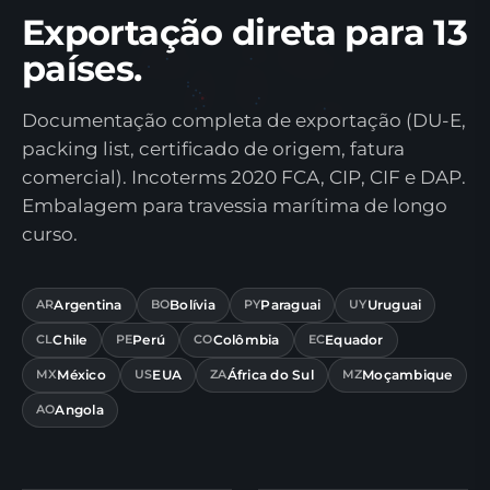
Exportação direta para 13
países.
Documentação completa de exportação (DU-E,
packing list, certificado de origem, fatura
comercial). Incoterms 2020 FCA, CIP, CIF e DAP.
Embalagem para travessia marítima de longo
curso.
Argentina
Bolívia
Paraguai
Uruguai
AR
BO
PY
UY
Chile
Perú
Colômbia
Equador
CL
PE
CO
EC
México
EUA
África do Sul
Moçambique
MX
US
ZA
MZ
Angola
AO