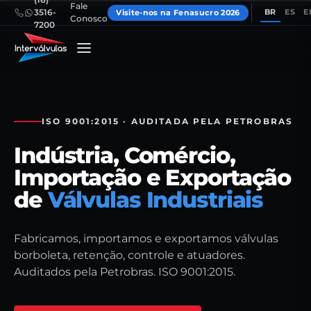
Fale
BR
ES
E
3516-
Visite-nos na Fenasucro 2026
Conosco
7200
ISO 9001:2015 · AUDITADA PELA PETROBRAS
Indústria, Comércio,
Importação e Exportação
de
Válvulas Industriais
Fabricamos, importamos e exportamos válvulas
borboleta, retenção, controle e atuadores.
Auditados pela Petrobras. ISO 9001:2015.