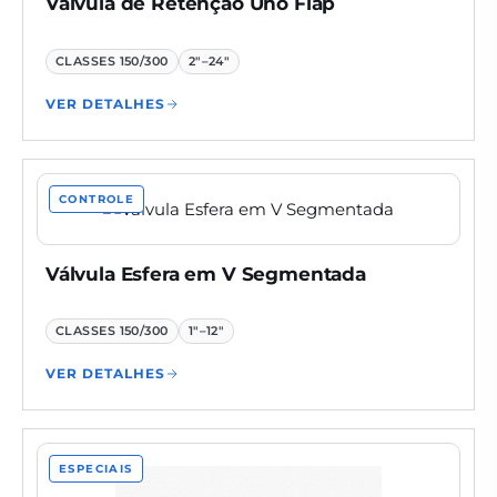
Válvula de Retenção Uno Flap
CLASSES
150/300
2"–24"
VER DETALHES
CONTROLE
Válvula Esfera em V Segmentada
CLASSES
150/300
1"–12"
VER DETALHES
ESPECIAIS