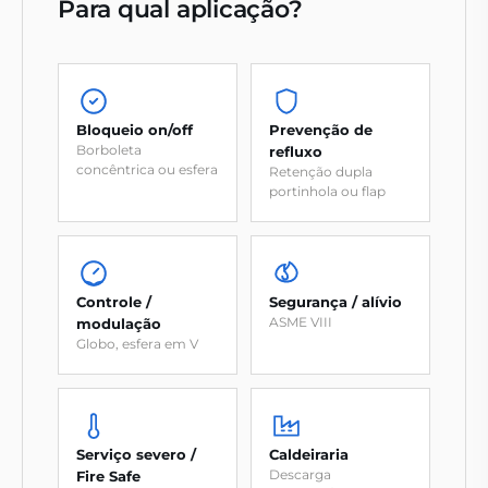
Para qual aplicação?
Bloqueio on/off
Prevenção de
Borboleta
refluxo
concêntrica ou esfera
Retenção dupla
portinhola ou flap
Controle /
Segurança / alívio
ASME VIII
modulação
Globo, esfera em V
Serviço severo /
Caldeiraria
Descarga
Fire Safe