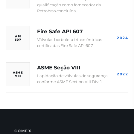
qualificação como fornecedor da
Petrobras concluída.
Fire Safe API 607
API
2024
Válvulas borboleta tri-excêntricas
607
certificadas Fire Safe API 607.
ASME Seção VIII
ASME
2022
Lapidação de válvulas de segurança
VIII
conforme ASME Section VIII Div. 1.
COMEX