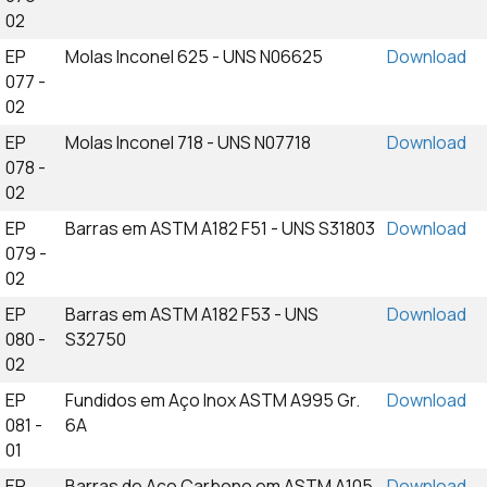
02
EP
Molas Inconel 625 - UNS N06625
Download
077 -
02
EP
Molas Inconel 718 - UNS N07718
Download
078 -
02
EP
Barras em ASTM A182 F51 - UNS S31803
Download
079 -
02
EP
Barras em ASTM A182 F53 - UNS
Download
080 -
S32750
02
EP
Fundidos em Aço Inox ASTM A995 Gr.
Download
081 -
6A
01
EP
Barras de Aço Carbono em ASTM A105
Download