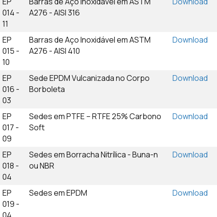
EP
Barras de Aço Inoxidável em ASTM
Download
014 -
A276 - AISI 316
11
EP
Barras de Aço Inoxidável em ASTM
Download
015 -
A276 - AISI 410
10
EP
Sede EPDM Vulcanizada no Corpo
Download
016 -
Borboleta
03
EP
Sedes em PTFE – RTFE 25% Carbono
Download
017 -
Soft
09
EP
Sedes em Borracha Nitrílica - Buna-n
Download
018 -
ou NBR
04
EP
Sedes em EPDM
Download
019 -
04