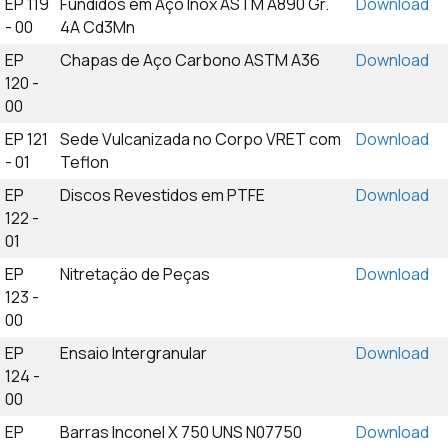
EP 119
Fundidos em Aço Inox ASTM A890 Gr.
Download
- 00
4A Cd3Mn
EP
Chapas de Aço Carbono ASTM A36
Download
120 -
00
EP 121
Sede Vulcanizada no Corpo VRET com
Download
- 01
Teflon
EP
Discos Revestidos em PTFE
Download
122 -
01
EP
Nitretaçäo de Peças
Download
123 -
00
EP
Ensaio Intergranular
Download
124 -
00
EP
Barras Inconel X 750 UNS N07750
Download