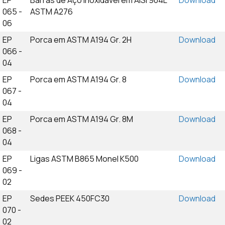
EP
Barras de Aço Inoxidável em AISI 904L
Download
065 -
ASTM A276
06
EP
Porca em ASTM A194 Gr. 2H
Download
066 -
04
EP
Porca em ASTM A194 Gr. 8
Download
067 -
04
EP
Porca em ASTM A194 Gr. 8M
Download
068 -
04
EP
Ligas ASTM B865 Monel K500
Download
069 -
02
EP
Sedes PEEK 450FC30
Download
070 -
02