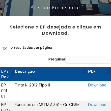
Área do Fornecedor
Selecione a EP desejada e clique em
Download.
resultados por página
Pesquisar
EP /
Descrição
PDF
Rev.
EP
Tinta N-2912 Tipo III
Download
001 -
01
EP
Fundidos em ASTM A 351 – Gr. CF3M
Download
002 -