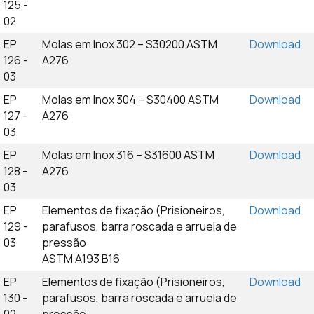
125 -
02
EP
Molas em Inox 302 – S30200 ASTM
Download
126 -
A276
03
EP
Molas em Inox 304 – S30400 ASTM
Download
127 -
A276
03
EP
Molas em Inox 316 – S31600 ASTM
Download
128 -
A276
03
EP
Elementos de fixação (Prisioneiros,
Download
129 -
parafusos, barra roscada e arruela de
03
pressão
ASTM A193 B16
EP
Elementos de fixação (Prisioneiros,
Download
130 -
parafusos, barra roscada e arruela de