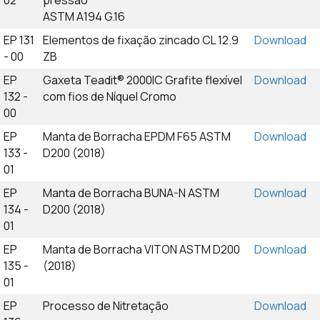
02
pressão
ASTM A194 G.16
EP 131
Elementos de fixação zincado CL 12.9
Download
- 00
ZB
EP
Gaxeta Teadit® 2000IC Grafite flexível
Download
132 -
com fios de Níquel Cromo
00
EP
Manta de Borracha EPDM F65 ASTM
Download
133 -
D200 (2018)
01
EP
Manta de Borracha BUNA-N ASTM
Download
134 -
D200 (2018)
01
EP
Manta de Borracha VITON ASTM D200
Download
135 -
(2018)
01
EP
Processo de Nitretação
Download