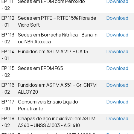
EP 111
Sedes em EPDM com Peróxido
Download
- 02
EP 112
Sedes em PTFE – RTFE 15% Fibra de
Download
- 01
Vidro Soft
EP 113
Sedes em Borracha Nitrílica - Buna-n
Download
- 02
ou NBR Atóxica
EP 114
Fundidos em ASTM A 217 – CA 15
Download
- 01
EP 115
Sedes em EPDM F65
Download
- 02
EP 116
Fundidos em ASTM A 351 – Gr. CN7M
Download
- 02
ALLOY 20
EP 117
Consumíveis Ensaio Liquido
Download
- 00
Penetrante
EP 118
Chapas de aço inoxidável em ASTM
Download
- 02
A240 – UNSS 41003 - AISI 410