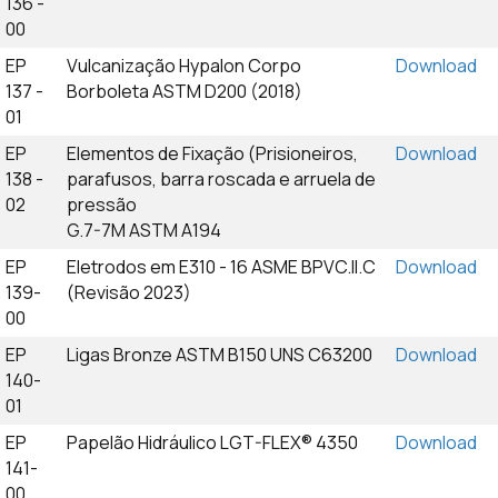
136 -
00
EP
Vulcanização Hypalon Corpo
Download
137 -
Borboleta ASTM D200 (2018)
01
EP
Elementos de Fixação (Prisioneiros,
Download
138 -
parafusos, barra roscada e arruela de
02
pressão
G.7-7M ASTM A194
EP
Eletrodos em E310 - 16 ASME BPVC.II.C
Download
139-
(Revisão 2023)
00
EP
Ligas Bronze ASTM B150 UNS C63200
Download
140-
01
EP
Papelão Hidráulico LGT-FLEX® 4350
Download
141-
00