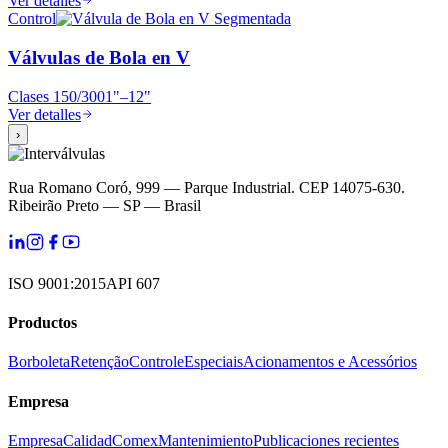
Ver detalles
Control
Válvulas de Bola en V
Clases
150/300
1"–12"
Ver detalles
›
Rua Romano Coró, 999 — Parque Industrial. CEP 14075-630.
Ribeirão Preto — SP — Brasil
ISO 9001:2015
API 607
Productos
Borboleta
Retenção
Controle
Especiais
Acionamentos e Acessórios
Empresa
Empresa
Calidad
Comex
Mantenimiento
Publicaciones recientes