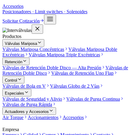
Accesorios
Posicionadores · Limit switches · Solenoides
Solicitar Cotización
Productos
Válvulas Mariposa
Válvulas Mariposa Concéntricas
Válvulas Mariposa Doble
Excéntricas
Válvulas Mariposa Triple Excéntricas
Retención
Válvulas de Retención Doble Disco — Alta Presión
Válvulas de
Retención Doble Disco
Válvulas de Retención Uno Flap
Control
Válvulas de Bola en V
Válvulas Globo de 2 Vías
Especiales
Válvulas de Seguridad y Alivio
Válvulas de Purga Continua
Válvulas de Purga Rápida
Actuadores y Accesorios
Air Torque
Accionamientos
Accesorios
Empresa
Empresa
Calidad
Comex
Mantenimiento
Contacto