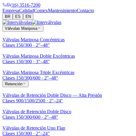
(16) 3516-7200
Empresa
Calidad
Comex
Mantenimiento
Contacto
BR
ES
EN
Válvulas Mariposa
Válvulas Mariposa Concéntricas
Clases 150/300 · 2"–48"
Válvulas Mariposa Doble Excéntricas
Clases 150/300 · 3"–48"
Válvulas Mariposa Triple Excéntricas
Clases 150/300/600 · 2"–48"
Retención
Válvulas de Retención Doble Disco — Alta Presión
Clases 900/1500/2500 · 2"–24"
Válvulas de Retención Doble Disco
Clases 150/300/600 · 2"–48"
Válvulas de Retención Uno Flap
Clases 150/300 · 2"–24"